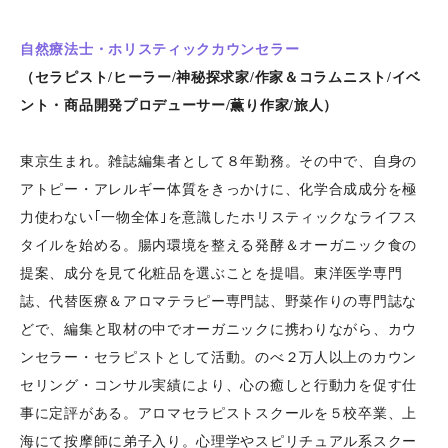
自然療法士・ホリスティックカウンセラー
（セラピスト/ヒーラー/神秘探求家/作家＆コラムニスト/イベ
ント・商品開発プロデューサー/薫り作家/旅人）
東京生まれ。雑誌編集者として８年勤務。その中で、自身の
アトピー・アレルギー体質をきっかけに、化学合成成分を極
力使わない｢一物全体｣を意識したホリスティックなライフス
タイルを始める。腸内環境を整える発酵＆オーガニック食の
提案、成分を見て化粧品を選ぶことを提唱。東洋医学専門
誌、代替医療＆アロマテラピー専門誌、野菜作りの専門誌な
どで、編集と取材の中でオーガニックに携わりながら、カウ
ンセラー・セラピストとして活動。のべ２万人以上のカウン
セリング・コンサル実績により、心の癒しと行動力を促す仕
事に定評がある。アロマセラピストスクールを５校卒業、上
海にて按摩師に弟子入り。心理学やスピリチュアル系スクー