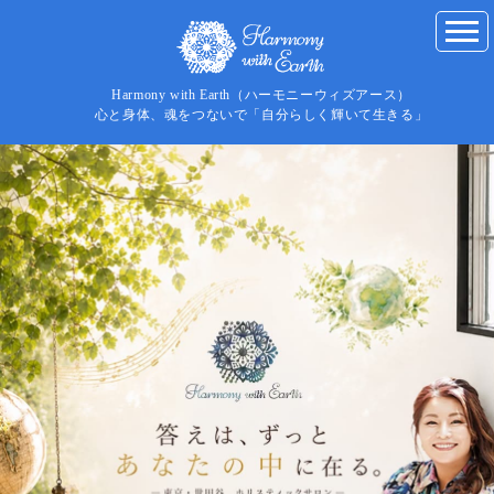
Harmony with Earth（ハーモニーウィズアース）
心と身体、魂をつないで「自分らしく輝いて生きる」