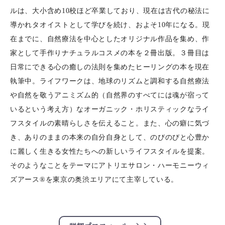
ルは、大小含め10校ほど卒業しており、現在は古代の秘法に
導かれタオイストとして学びを続け、およそ10年になる。現
在までに、自然療法を中心としたオリジナル作品を集め、作
家として手作りナチュラルコスメの本を２冊出版。３冊目は
日常にできる心の癒しの法則を集めたヒーリングの本を現在
執筆中。ライフワークは、地球のリズムと調和する自然療法
や自然を敬うアニミズム的（自然界のすべてには魂が宿って
いるという考え方）なオーガニック・ホリスティックなライ
フスタイルの素晴らしさを伝えること。また、心の癖に気づ
き、ありのままの本来の自分自身として、のびのびと心豊か
に麗しく生きる女性たちへの新しいライフスタイルを提案。
そのようなことをテーマにアトリエサロン・ハーモニーウィ
ズアース®︎を東京の奥渋エリアにて主宰している。