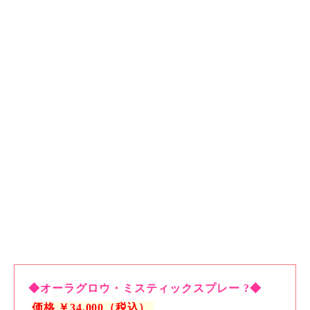
◆
オーラグロウ・ミスティックスプレー
?
◆
価格 ￥34,000（税込）