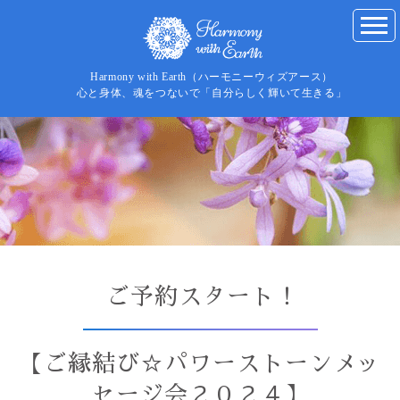
Harmony with Earth（ハーモニーウィズアース）
心と身体、魂をつないで「自分らしく輝いて生きる」
ご予約スタート！
【ご縁結び☆パワーストーンメッ
セージ会２０２４】