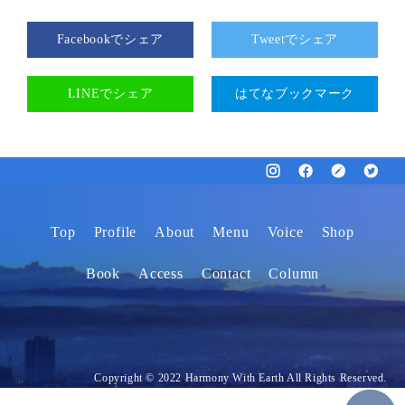
Facebookでシェア
Tweetでシェア
LINEでシェア
はてなブックマーク
Top
Profile
About
Menu
Voice
Shop
Book
Access
Contact
Column
Copyright © 2022 Harmony With Earth All Rights Reserved.