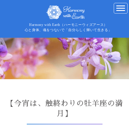
Harmony with Earth（ハーモニーウィズアース）
心と身体、魂をつないで「自分らしく輝いて生きる」
【今宵は、触終わりの牡羊座の満
月】