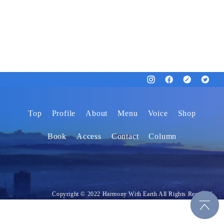
Top
Profile
About
Menu
Voice
Shop
Book
Access
Contact
Column
Copyright © 2022 Harmony With Earth All Rights Reserved.