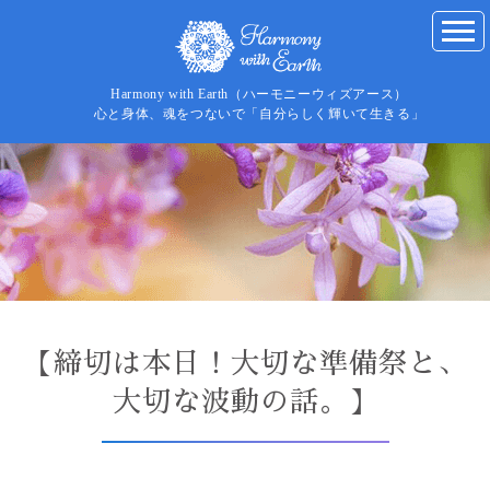
Harmony with Earth（ハーモニーウィズアース）
心と身体、魂をつないで「自分らしく輝いて生きる」
【締切は本日！大切な準備祭と、
大切な波動の話。】