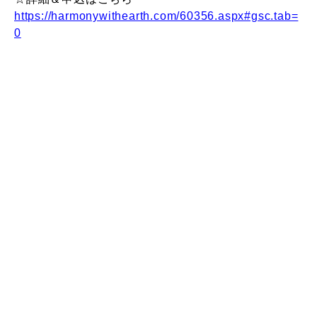
https://harmonywithearth.com/60356.aspx#gsc.tab=
0