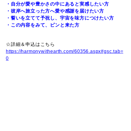
・自分が愛や豊かさの中にあると実感したい
方
・
彼岸へ旅立った方へ愛や感謝を届けたい
方
・誓いを立てて予祝し、宇宙を味方につけたい方
・
この内容をみて、
ピンと来た
方
☆詳細＆申込はこちら
https://harmonywithearth.com/60356.aspx#gsc.tab=
0