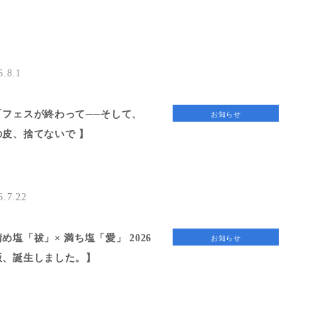
6.8.1
「フェスが終わって──そして、
お知らせ
の皮、捨てないで 】
6.7.22
め塩「祓」× 満ち塩「愛」 2026
お知らせ
版、誕生しました。】