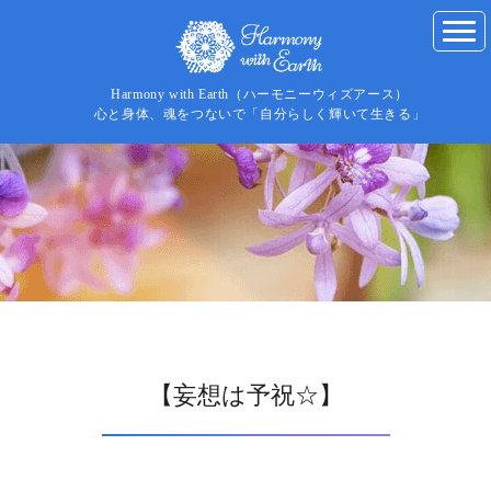
Harmony with Earth（ハーモニーウィズアース）
心と身体、魂をつないで「自分らしく輝いて生きる」
【妄想は予祝☆】