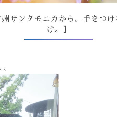
ア州サンタモニカから。手をつけ
け。】
、
＾＾