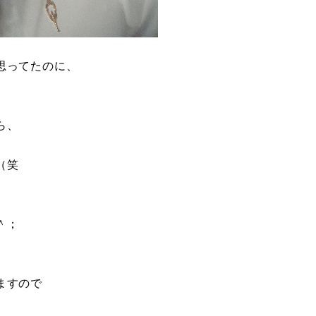
思ってたのに、
ら、
（笑
＾；
ますので
、