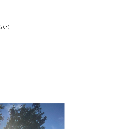
らい）
、