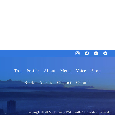
Top
Profile
About
Menu
Voice
Shop
Book
Access
Contact
Column
Copyright © 2022 Harmony With Earth All Rights Reserved.