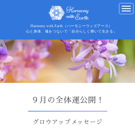
Harmony with Earth（ハーモニーウィズアース）
心と身体、魂をつないで「自分らしく輝いて生きる」
９月の全体運公開！
グロウアップメッセージ