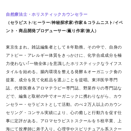
自然療法士・ホリスティックカウンセラー
（セラピスト/ヒーラー/神秘探求家/作家＆コラムニスト/イベ
ント・商品開発プロデューサー/薫り作家/旅人）
東京生まれ。雑誌編集者として８年勤務。その中で、自身の
アトピー・アレルギー体質をきっかけに、化学合成成分を極
力使わない｢一物全体｣を意識したホリスティックなライフス
タイルを始める。腸内環境を整える発酵＆オーガニック食の
提案、成分を見て化粧品を選ぶことを提唱。東洋医学専門
誌、代替医療＆アロマテラピー専門誌、野菜作りの専門誌な
どで、編集と取材の中でオーガニックに携わりながら、カウ
ンセラー・セラピストとして活動。のべ２万人以上のカウン
セリング・コンサル実績により、心の癒しと行動力を促す仕
事に定評がある。アロマセラピストスクールを５校卒業、上
海にて按摩師に弟子入り。心理学やスピリチュアル系スクー