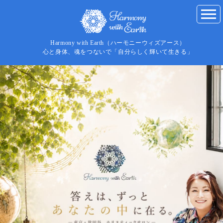
Harmony with Earth（ハーモニーウィズアース）
心と身体、魂をつないで「自分らしく輝いて生きる」