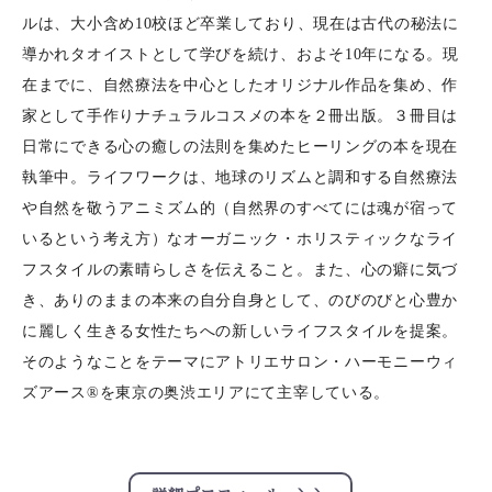
ルは、大小含め10校ほど卒業しており、現在は古代の秘法に
導かれタオイストとして学びを続け、およそ10年になる。現
在までに、自然療法を中心としたオリジナル作品を集め、作
家として手作りナチュラルコスメの本を２冊出版。３冊目は
日常にできる心の癒しの法則を集めたヒーリングの本を現在
執筆中。ライフワークは、地球のリズムと調和する自然療法
や自然を敬うアニミズム的（自然界のすべてには魂が宿って
いるという考え方）なオーガニック・ホリスティックなライ
フスタイルの素晴らしさを伝えること。また、心の癖に気づ
き、ありのままの本来の自分自身として、のびのびと心豊か
に麗しく生きる女性たちへの新しいライフスタイルを提案。
そのようなことをテーマにアトリエサロン・ハーモニーウィ
ズアース®︎を東京の奥渋エリアにて主宰している。