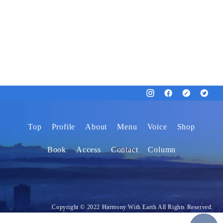
Top
Profile
About
Menu
Voice
Shop
Book
Access
Contact
Column
Copyright © 2022 Harmony With Earth All Rights Reserved.