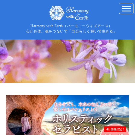
Harmony with Earth（ハーモニーウィズアース）
心と身体、魂をつないで「自分らしく輝いて生きる」