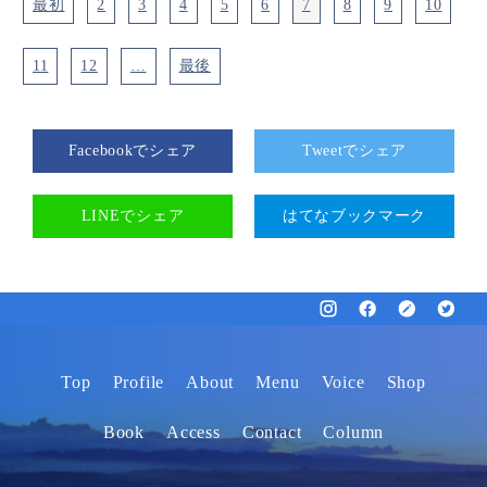
最初
2
3
4
5
6
7
8
9
10
11
12
…
最後
Facebookでシェア
Tweetでシェア
LINEでシェア
はてなブックマーク
Top
Profile
About
Menu
Voice
Shop
Book
Access
Contact
Column