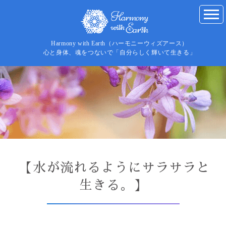
Harmony with Earth（ハーモニーウィズアース）
心と身体、魂をつないで「自分らしく輝いて生きる」
【水が流れるようにサラサラと
生きる。】