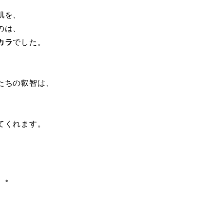
肌を、
のは、
カラ
でした。
たちの叡智は、
てくれます。
。。