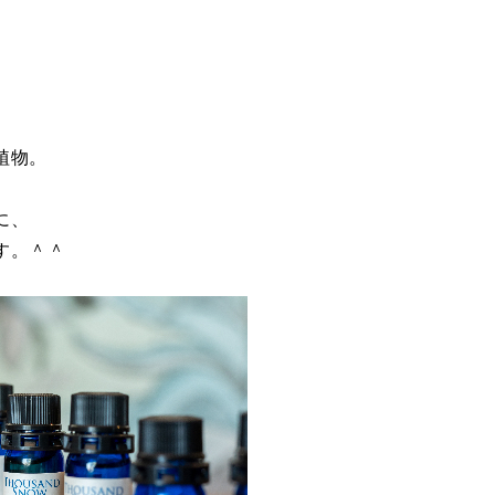
植物。
に、
す。＾＾