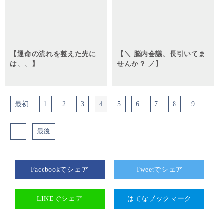
【運命の流れを整えた先に
【＼ 脳内会議、長引いてま
は、、】
せんか？ ／】
最初
1
2
3
4
5
6
7
8
9
…
最後
Facebookでシェア
Tweetでシェア
LINEでシェア
はてなブックマーク