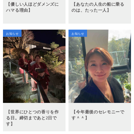
【優しい人ほどダメンズに
【あなたの人生の船に乗る
ハマる理由】
のは、たった一人】
お知らせ
お知らせ
【世界にひとつの香りを作
【今年最後のセレモニーで
る日。締切まであと2日で
す＾＾】
す】