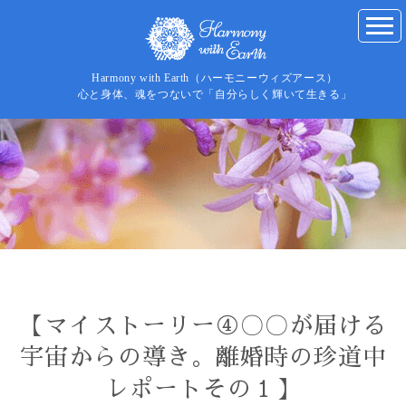
Harmony with Earth（ハーモニーウィズアース）
心と身体、魂をつないで「自分らしく輝いて生きる」
【マイストーリー④〇〇が届ける
宇宙からの導き。離婚時の珍道中
レポートその１】