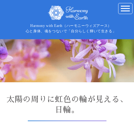
Harmony with Earth（ハーモニーウィズアース）
心と身体、魂をつないで「自分らしく輝いて生きる」
太陽の周りに虹色の輪が見える、
日輪。