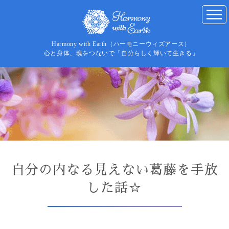
Harmony with Earth（ハーモニーウィズアース）
心と身体、魂をつないで「自分らしく輝いて生きる」
自分の内なる見えない葛藤を手放
した話☆