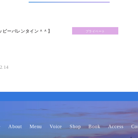
ッピーバレンタイン＾＾】
プライベート
2.14
リフォルニア州サンタモニカか
自分のポテンシャルを知るこ
】
10.12
e
About
Menu
Voice
Shop
Book
Access
Co