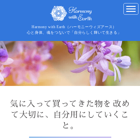
Harmony with Earth（ハーモニーウィズアース）
心と身体、魂をつないで「自分らしく輝いて生きる」
気に入って買ってきた物を 改め
て大切に、自分用にしていくこ
と。