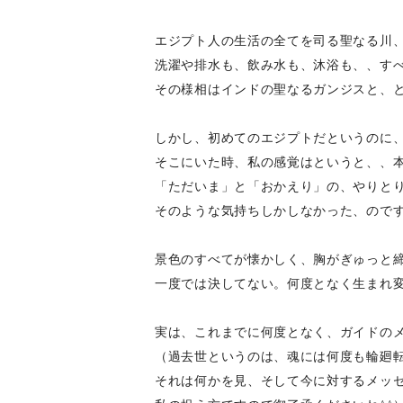
エジプト人の生活の全てを司る聖なる川
洗濯や排水も、飲み水も、沐浴も、、す
その様相はインドの聖なるガンジスと、と
しかし、初めてのエジプトだというのに
そこにいた時、私の感覚はというと、、
「ただいま」と「おかえり」の、やりと
そのような気持ちしかしなかった、ので
景色のすべてが懐かしく、胸がぎゅっと
一度では決してない。何度となく生まれ
実は、これまでに何度となく、ガイドの
（過去世というのは、魂には何度も輪廻
それは何かを見、そして今に対するメッ