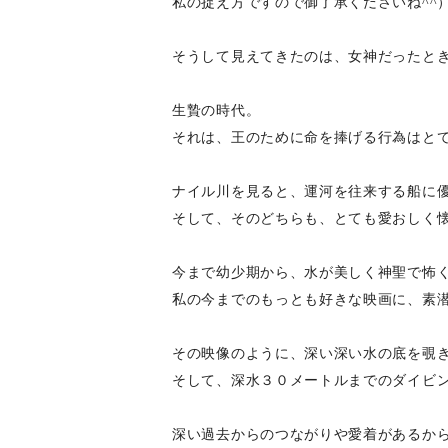
私の捉え方ですので御了承くださいね^^
そうして見えてきたのは、女神だったとき
生贄の時代。
それは、王のために命を捧げる行為はと
ナイル川を見ると、運河を往来する船に
そして、そのどちらも、とても愛おしく
今まで幼少期から、水が美しく神聖で怖
私の今までのもっとも好きな映画に、素
その映像のように、深い深い水の底を覗
そして、深水３０メートルまでのダイビン
深い過去からのつながりや愛着があるか