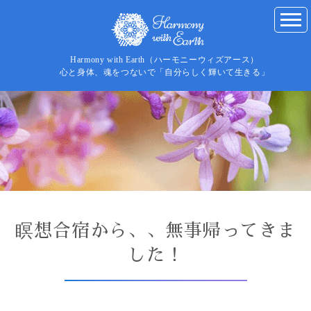
Harmony with Earth（ハーモニーウィズアース）
心と身体、魂をつないで「自分らしく輝いて生きる」
瞑想合宿から、、無事帰ってきま
した！