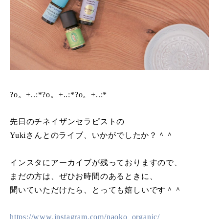
?o。+..:*?o。+..:*?o。+..:*
先日のチネイザンセラピストの
Yukiさんとのライブ、いかがでしたか？＾＾
インスタにアーカイブが残っておりますので、
まだの方は、ぜひお時間のあるときに、
聞いていただけたら、とっても嬉しいです＾＾
https://www.instagram.com/naoko_organic/