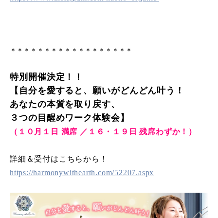
＊＊＊＊＊＊＊＊＊＊＊＊＊＊＊＊＊＊
特別開催決定！！
【自分を愛すると、願いがどんどん叶う！
あなたの本質を取り戻す、
３つの目醒めワーク体験会】
（１０月１日 満席 ／１６・１９日 残席わずか！）
詳細＆受付はこちらから！
https://harmonywithearth.com/52207.aspx