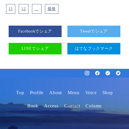
11
12
…
最後
Facebookでシェア
Tweetでシェア
LINEでシェア
はてなブックマーク
Top
Profile
About
Menu
Voice
Shop
Book
Access
Contact
Column