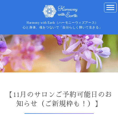
Harmony with Earth（ハーモニーウィズアース）
心と身体、魂をつないで「自分らしく輝いて生きる」
【11月のサロンご予約可能日のお
知らせ（ご新規枠も！）】