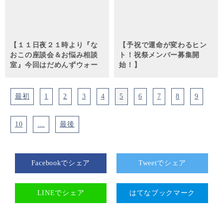
【１１日夜２１時より『な
【予祝で運命が変わるヒン
おこの座談会＆お悩み相談
ト！祝祭メンバー募集開
室』今回はだめんずウォー
始！】
カーw】
最初
1
2
3
4
5
6
7
8
9
10
…
最後
Facebookでシェア
Tweetでシェア
LINEでシェア
はてなブックマーク