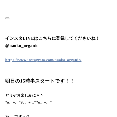
インスタLIVEはこちらに登録してくださいね！
@naoko_organic
https://www.instagram.com/naoko_organic/
明日の15時半スタートです！！
どうぞお楽しみに＾＾
?o。+..:*?o。+..:*?o。+..:*
秋、ですね?。