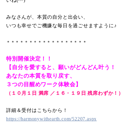
いね
(^^)
みなさんが、本質の自分と出会い、
いつも幸せでご機嫌な毎日を過ごせますように♪
＊＊＊＊＊＊＊＊＊＊＊＊＊＊＊＊＊＊
特別開催決定！！
【自分を愛すると、願いがどんどん叶う！
あなたの本質を取り戻す、
３つの目醒めワーク体験会】
（１０月１日 満席 ／１６・１９日 残席わずか！）
詳細＆受付はこちらから！
https://harmonywithearth.com/52207.aspx