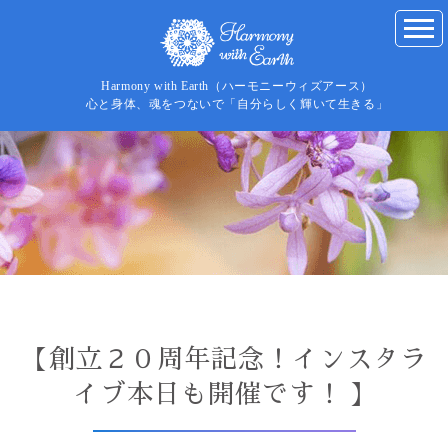
Harmony with Earth（ハーモニーウィズアース）
心と身体、魂をつないで「自分らしく輝いて生きる」
【創立２０周年記念！インスタラ
イブ本日も開催です！ 】