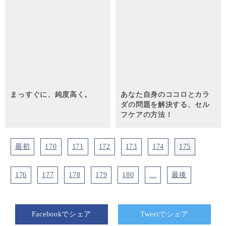
まっすぐに、純度高く。
あなた自身のココロとカラ
ダの問題を解決する、セル
フケアの方法！
最初
170
171
172
173
174
175
176
177
178
179
180
…
最後
Facebookでシェア
Tweetでシェア