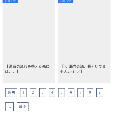
お知らせ
お知らせ
【運命の流れを整えた先に
【＼ 脳内会議、長引いてま
は、、】
せんか？ ／】
最初
1
2
3
4
5
6
7
8
9
…
最後