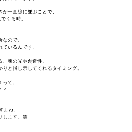
スが一直線に並ぶことで、
んでくる時。
所なので、
れているんです。
る、魂の光や創造性、
かりと指し示してくれるタイミング。
！って、
＾＾
すよね
。
りします。笑
、