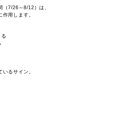
7/26～8/12）は、
に作用します。
くる
る
ているサイン
。