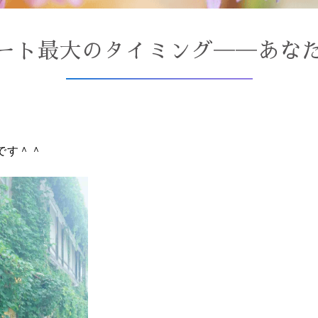
ゲート最大のタイミング──あな
、
です＾＾