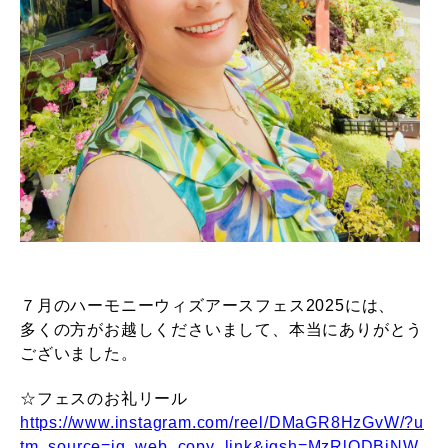
７月のハーモニーウィズアースフェス2025には、
多くの方がお越しくださいまして、本当にありがとう
ございました。
☆フェスのお礼リール
https://www.instagram.com/reel/DMaGR8HzGvW/?u
tm_source=ig_web_copy_link&igsh=MzRlODBiNW