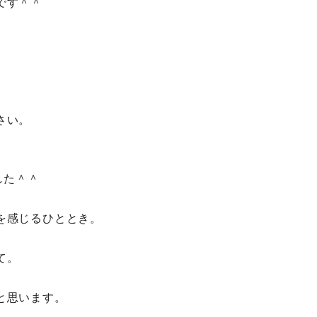
です＾＾
。
さい。
した＾＾
。
を感じるひととき。
て。
と思います。