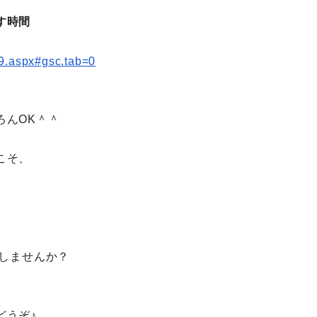
す時間
9.aspx#gsc.tab=0
ろんOK＾＾
こそ、
にしませんか？
どうぞ♪