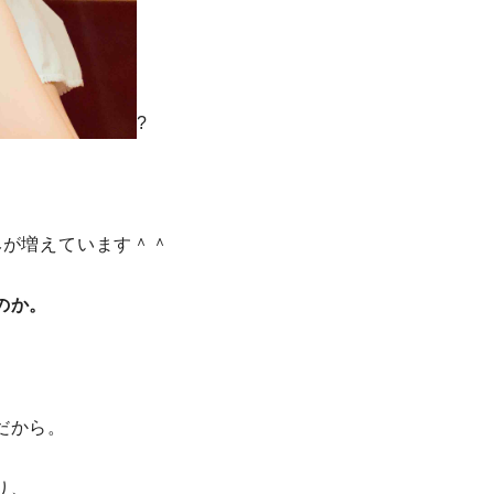
?
みが増えています＾＾
のか。
だから。
り、