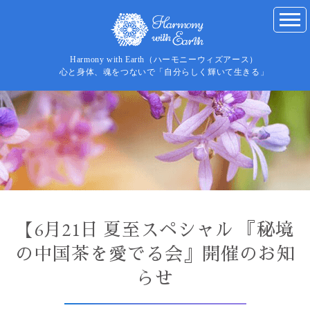
Harmony with Earth（ハーモニーウィズアース）
心と身体、魂をつないで「自分らしく輝いて生きる」
【6月21日 夏至スペシャル 『秘境
の中国茶を愛でる会』開催のお知
らせ