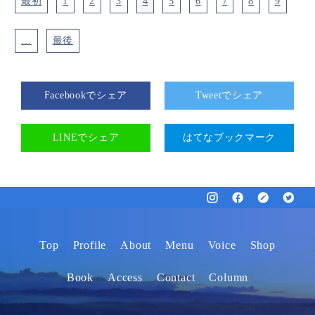
最初
1
2
3
4
5
6
7
8
9
…
最後
Facebookでシェア
Tweetでシェア
LINEでシェア
はてなブックマーク
Top
Profile
About
Menu
Voice
Shop
Book
Access
Contact
Column