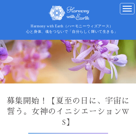
Harmony with Earth（ハーモニーウィズアース）
心と身体、魂をつないで「自分らしく輝いて生きる」
募集開始！【夏至の日に、宇宙に
誓う。女神のイニシエーションW
S】