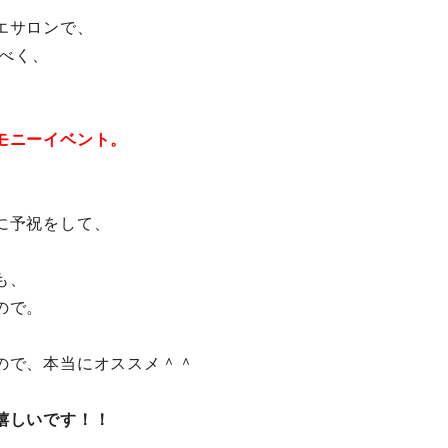
エサロンで、
るべく、
モニーイベント。
に予祝をして、
。
も、
ので。
ので、本当にオススメ＾＾
嬉しいです！！