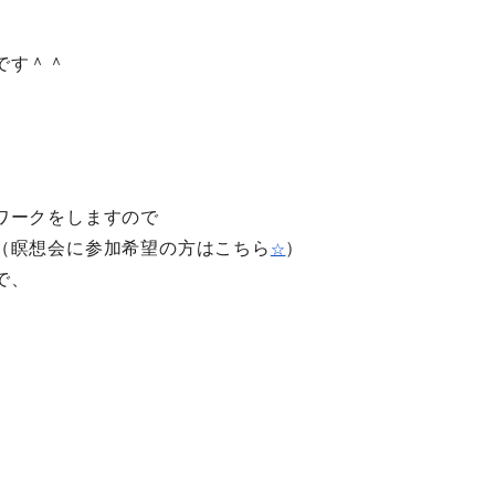
、
です＾＾
ワークをしますので
（
瞑想会に参加希望の方はこちら
）
☆
で、
。