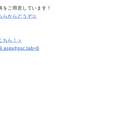
典をご用意しています！
ちらからどうぞ☆
こちら！＞
9.aspx#gsc.tab=0