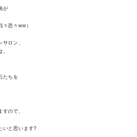
画が
戦々恐々ww）
ンサロン、
は、
石たちを
ますので、
たいと思います?