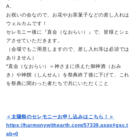
A.
お祝いの会なので、
お花やお茶菓子などの差し入れは
ウェルカムです！
セレモニー後に『直会（なおらい）』で、
皆様とシェ
アさせていただきます。
（会場でもご用意しますので、差し入れ等は必須では
ありません）
*直会（なおらい）＝神さまに供えた御神酒（おみ
き）や神饌（
しんせん）を祭典終了後に下げて、
これ
を祭典に関わった者たちで共にいただくこと
＜太陽祭のセレモニーお申し込みはこちら！＞
https://harmonywithearth.com/
57339.aspx#gsc.t
ab=0