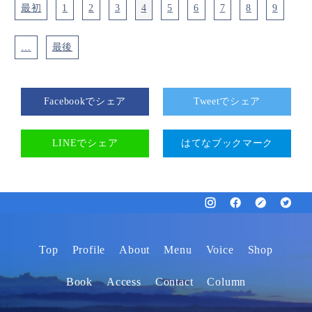
最初
1
2
3
4
5
6
7
8
9
…
最後
Facebookでシェア
Tweetでシェア
LINEでシェア
はてなブックマーク
Top
Profile
About
Menu
Voice
Shop
Book
Access
Contact
Column