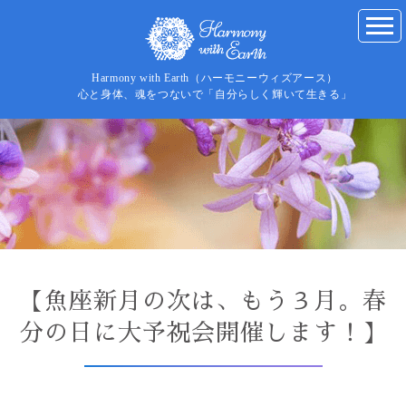
Harmony with Earth（ハーモニーウィズアース）
心と身体、魂をつないで「自分らしく輝いて生きる」
【魚座新月の次は、もう３月。春
分の日に大予祝会開催します！】