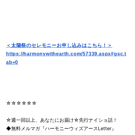
＜太陽祭のセレモニーお申し込みはこちら！＞
https://harmonywithearth.com/
57339.aspx#gsc.t
ab=0
☆☆☆☆☆☆
☆週一回以上、あなたにお届け☆先行ナイショ話！
◆無料メルマガ『ハーモニーウィズアースLetter』