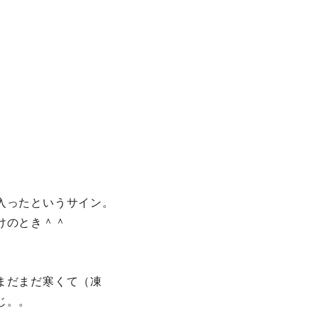
入ったというサイン。
けのとき＾＾
まだまだ寒くて（凍
じ。。