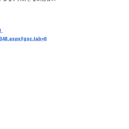
！
348.aspx#gsc.tab=0