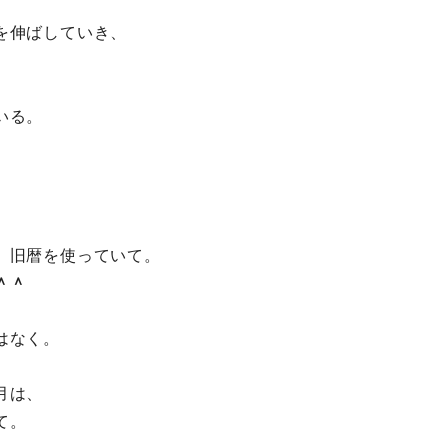
を伸ばしていき、
、
いる。
、旧暦を使っていて。
＾＾
はなく。
月は、
て。