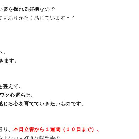
い姿を探れる好機
なので、
てもありがたく感じています＾
＾
へ、
きます。
を整えて、
クワク心躍らせ、
感じる心を育てていきたいもの
です。
通り、
本日立春から１週間（
１０日まで）、
やまない大好きな瞑想会の