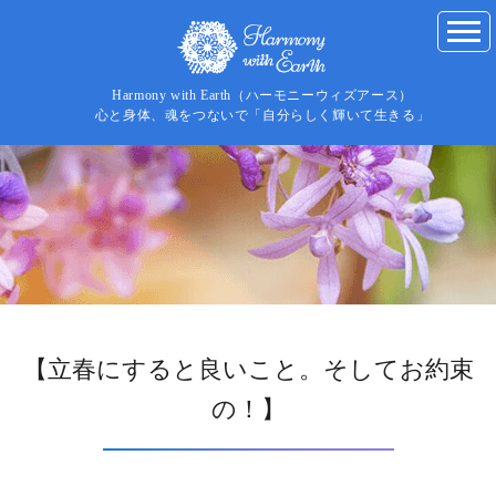
Harmony with Earth（ハーモニーウィズアース）
心と身体、魂をつないで「自分らしく輝いて生きる」
【立春にすると良いこと。そしてお約束
の！】