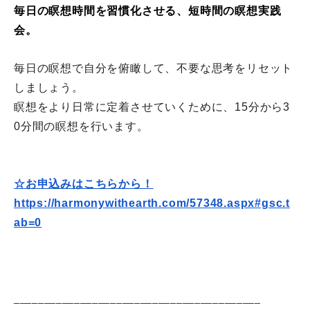
毎日の瞑想時間を習慣化させる、
短時間の
瞑想実践
会。
毎日の瞑想で自分を俯瞰して、不要な思考をリセット
しましょう。
瞑想をより日常に定着させていくために、
15分から3
0分間の瞑想を行います。
☆お申込みはこちらから！
https://harmonywithearth.com/
57348.aspx#gsc.t
ab=0
______________________________
___________