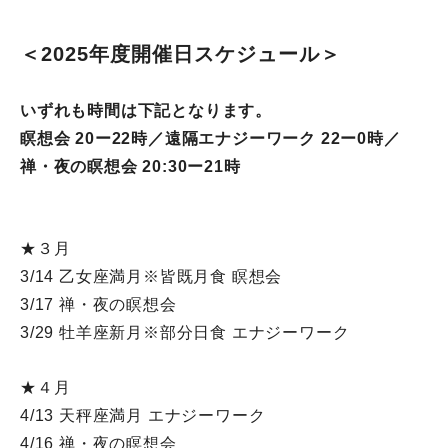
＜2025年度開催日スケジュール＞
いずれも時間は下記となります。
瞑想会 20ー22時／遠隔エナジーワーク 22ー0時／
禅・夜の瞑想会 20:30ー21時
★３月
3/14 乙女座満月※皆既月食 瞑想会
3/17 禅・夜の瞑想会
3/29 牡羊座新月※部分日食 エナジーワーク
★４月
4/13 天秤座満月 エナジーワーク
4/16 禅・夜の瞑想会