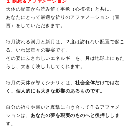
１ 瞑想＆アファメーション
天体の配置から読み解く事象（心模様）と共に、
あなたにとって最適な祈りのアファメーション（宣
言）
をしていただきます。
毎月訪れる満月と新月は、２度は訪れない配置で起こ
る、
いわば星々の饗宴です。
その宴にふさわしいエネルギーを、月は地球上にもた
らし、
大きく映し出してくれます。
毎月の天体が導くシナリオは、
社会全体だけではな
く、
個人的にも大きな影響のあるものです。
自分の祈りや願いと真摯に向き合って作るアファメー
ションは、
あ
なたの夢を現実のものへと後押し
しま
す。