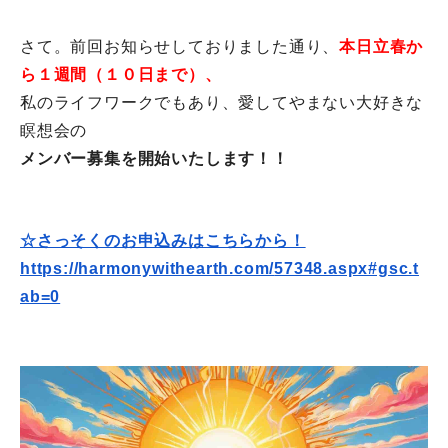
さて。前回お知らせしておりました通り、
本日立春か
ら１週間（
１０日まで）、
私のライフワークでもあり、愛してやまない大好きな
瞑想会の
メンバー募集を開始いたします！！
☆さっそくのお申込みはこちらから！
https://harmonywithearth.com/
57348.aspx#gsc.t
ab=0