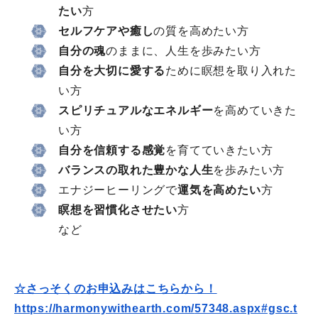
たい
方
セルフケアや癒し
の質を高めたい方
自分の魂
のままに、人生を歩みたい方
自分を大切に愛する
ために瞑想を取り入れた
い方
スピリチュアルなエネルギー
を高めていきた
い方
自分を信頼する感覚
を育てていきたい方
バランスの取れた豊かな人生
を歩みたい方
エナジーヒーリングで
運気を高めたい
方
瞑想を習慣化させたい
方
など
☆さっそくのお申込みはこちらから！
https://harmonywithearth.com/
57348.aspx#gsc.t