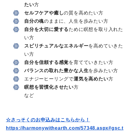
たい
方
セルフケアや癒し
の質を高めたい方
自分の魂
のままに、人生を歩みたい方
自分を大切に愛する
ために瞑想を取り入れた
い方
スピリチュアルなエネルギー
を高めていきた
い方
自分を信頼する感覚
を育てていきたい方
バランスの取れた豊かな人生
を歩みたい方
エナジーヒーリングで
運気を高めたい
方
瞑想を習慣化させたい
方
など
☆さっそくのお申込みはこちらから！
https://harmonywithearth.com/
57348.aspx#gsc.t