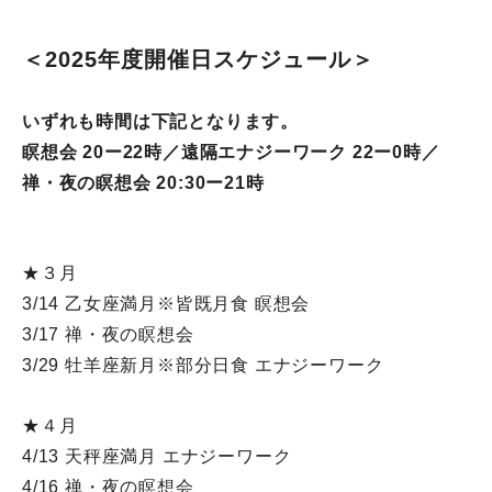
＜2025年度開催日スケジュール＞
いずれも時間は下記となります。
瞑想会 20ー22時／遠隔エナジーワーク 22ー0時／
禅・夜の瞑想会 20:30ー21時
★３月
3/14 乙女座満月※皆既月食 瞑想会
3/17 禅・夜の瞑想会
3/29 牡羊座新月※部分日食 エナジーワーク
★４月
4/13 天秤座満月 エナジーワーク
4/16 禅・夜の瞑想会