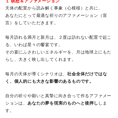
１ 瞑想＆アファメーション
天体の配置から読み解く事象（心模様）と共に、
あなたにとって最適な祈りのアファメーション（宣
言）
をしていただきます。
毎月訪れる満月と新月は、２度は訪れない配置で起こ
る、
いわば星々の饗宴です。
その宴にふさわしいエネルギーを、月は地球上にもた
らし、
大きく映し出してくれます。
毎月の天体が導くシナリオは、
社会全体だけではな
く、
個人的にも大きな影響のあるものです。
自分の祈りや願いと真摯に向き合って作るアファメー
ションは、
あ
なたの夢を現実のものへと後押し
しま
す。