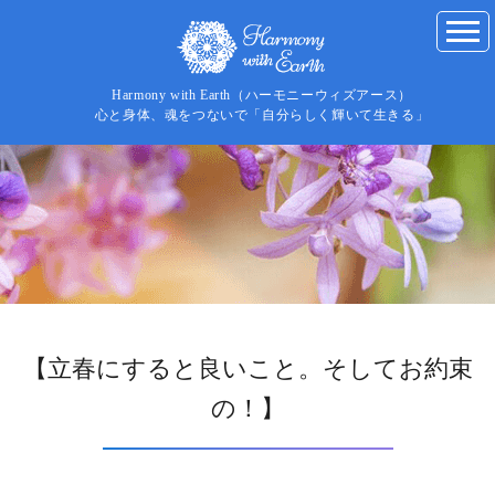
Harmony with Earth（ハーモニーウィズアース）
心と身体、魂をつないで「自分らしく輝いて生きる」
【立春にすると良いこと。そしてお約束
の！】