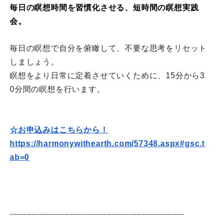
毎日の瞑想時間を習慣化させる、
短時間の
瞑想実践
会。
毎日の瞑想で自分を俯瞰して、不要な思考をリセット
しましょう。
瞑想をより日常に定着させていくために、
15分から3
0分間の瞑想を行います。
☆お申込みはこちらから！
https://harmonywithearth.com/
57348.aspx#gsc.t
ab=0
______________________________
___________