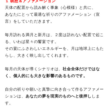
１ 瞑想＆アファメーション
天体の配置から読み解く事象（心模様）と共に、
あなたにとって最適な祈りのアファメーション（宣
言）
をしていただきます。
毎月訪れる満月と新月は、２度は訪れない配置で起こ
る、
いわば星々の饗宴です。
その宴にふさわしいエネルギーを、月は地球上にもた
らし、
大きく映し出してくれます。
毎月の天体が導くシナリオは、
社会全体だけではな
く、
個人的にも大きな影響のあるものです。
自分の祈りや願いと真摯に向き合って作るアファメー
ションは、
あ
なたの夢を現実のものへと後押し
しま
す。