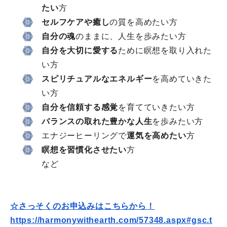
たい
方
セルフケアや癒し
の質を高めたい方
自分の魂
のままに、人生を歩みたい方
自分を大切に愛する
ために瞑想を取り入れた
い方
スピリチュアルなエネルギー
を高めていきた
い方
自分を信頼する感覚
を育てていきたい方
バランスの取れた豊かな人生
を歩みたい方
エナジーヒーリングで
運気を高めたい
方
瞑想を習慣化させたい
方
など
☆さっそくのお申込みはこちらから！
https://harmonywithearth.com/
57348.aspx#gsc.t