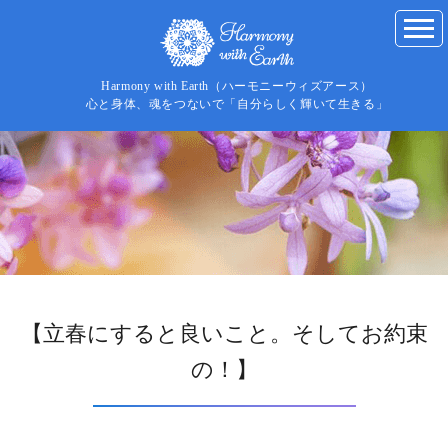
Harmony with Earth（ハーモニーウィズアース）
心と身体、魂をつないで「自分らしく輝いて生きる」
【立春にすると良いこと。そしてお約束
の！】