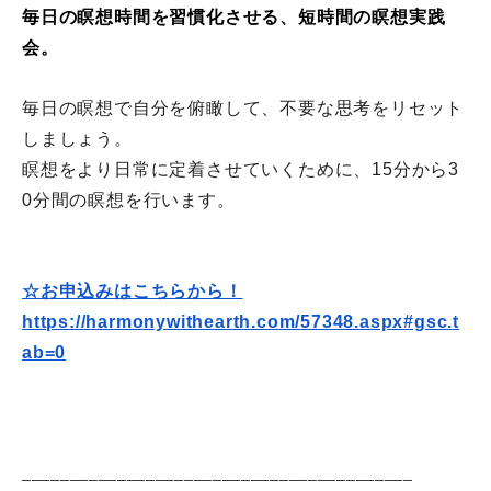
毎日の瞑想時間を習慣化させる、
短時間の
瞑想実践
会。
毎日の瞑想で自分を俯瞰して、不要な思考をリセット
しましょう。
瞑想をより日常に定着させていくために、
15分から3
0分間の瞑想を行います。
☆お申込みはこちらから！
https://harmonywithearth.com/
57348.aspx#gsc.t
ab=0
______________________________
___________