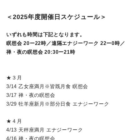
＜2025年度開催日スケジュール＞
いずれも時間は下記となります。
瞑想会 20ー22時／遠隔エナジーワーク 22ー0時／
禅・夜の瞑想会 20:30ー21時
★３月
3/14 乙女座満月※皆既月食 瞑想会
3/17 禅・夜の瞑想会
3/29 牡羊座新月※部分日食 エナジーワーク
★４月
4/13 天秤座満月 エナジーワーク
4/16 禅・夜の瞑想会