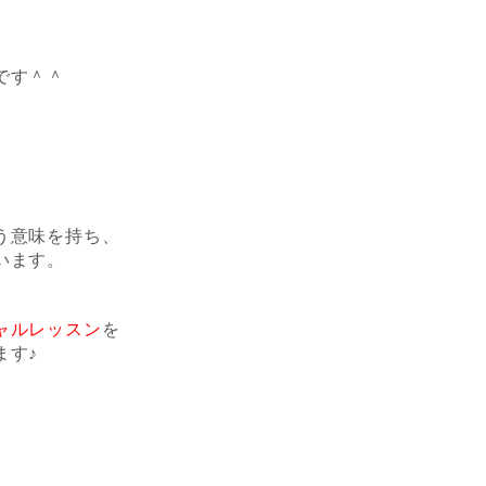
、
です＾＾
う意味を持ち、
います。
、
ャルレッスン
を
ます♪