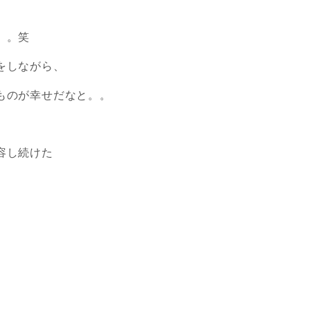
。。笑
をしながら、
ものが幸せだなと。。
容し続けた