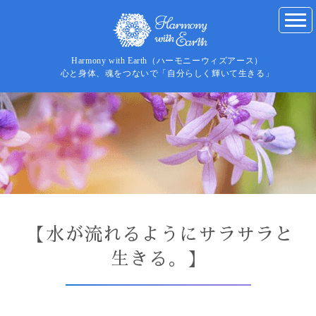
Harmony with Earth（ハーモニーウィズアース）
心と身体、魂をつないで「自分らしく輝いて生きる」
【水が流れるようにサラサラと
生きる。】