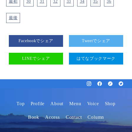
最初
30
31
32
33
34
35
36
最後
Facebookでシェア
Tweetでシェア
LINEでシェア
はてなブックマーク
Top
Profile
About
Menu
Voice
Shop
Book
Access
Contact
Column