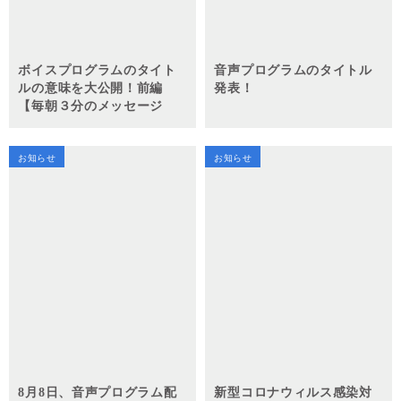
ボイスプログラムのタイト
音声プログラムのタイトル
ルの意味を大公開！前編
発表！
【毎朝３分のメッセージ
で、あなたの未来の選択が
自信に変わる。 ～光り輝く
毎日をあなたへ～ Scents
お知らせ
お知らせ
Brewed in the Heart 】
8月8日、音声プログラム配
新型コロナウィルス感染対