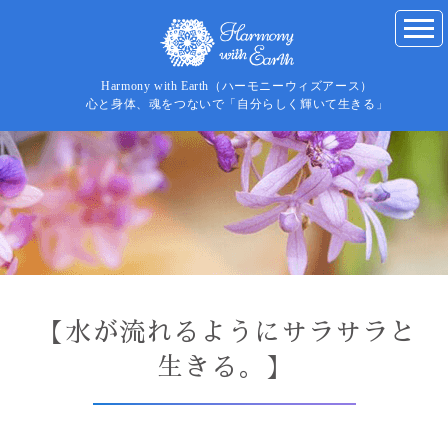
Harmony with Earth（ハーモニーウィズアース）
心と身体、魂をつないで「自分らしく輝いて生きる」
【水が流れるようにサラサラと
生きる。】