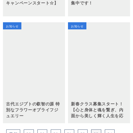
キャンペーンスタート☆】
集中です！
お知らせ
お知らせ
古代エジプトの叡智の源 特
新春クラス募集スタート！
別なフラワーオブライフジ
【心と身体と魂を繋ぎ、内
ュエリー
面から美しく輝く人生を応
援する 『ホリスティックフ
ォースビューティーカレッ