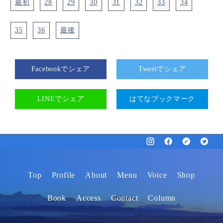
ジ』】
最初
28
29
30
31
32
33
34
35
36
最後
Facebookでシェア
Tweetでシェア
LINEでシェア
はてなブックマーク
Top
Profile
About
Menu
Voice
Shop
Book
Access
Contact
Column