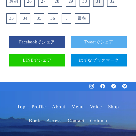
最初
26
27
28
29
30
31
32
33
34
35
36
…
最後
Facebookでシェア
Tweetでシェア
LINEでシェア
はてなブックマーク
Top
Profile
About
Menu
Voice
Shop
Book
Access
Contact
Column