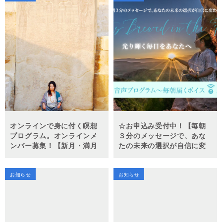
オンラインで身に付く瞑想
☆お申込み受付中！【毎朝
プログラム。オンラインメ
３分のメッセージで、あな
ンバー募集！【新月・満月
たの未来の選択が自信に変
イニシエーション瞑想会】
わる！～光り輝く毎日をあ
なたへ～ Scents Brewed in
the Heart】
お知らせ
お知らせ