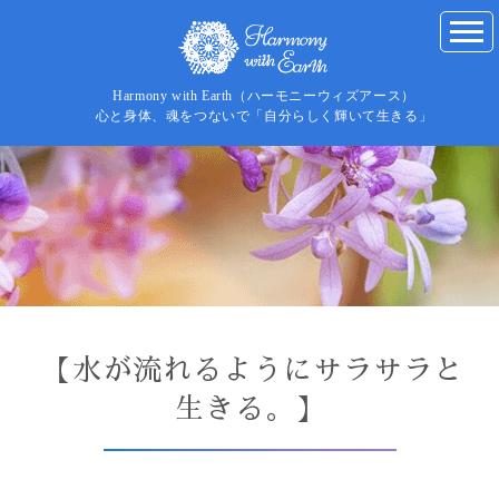
Harmony with Earth（ハーモニーウィズアース）
心と身体、魂をつないで「自分らしく輝いて生きる」
【水が流れるようにサラサラと
生きる。】