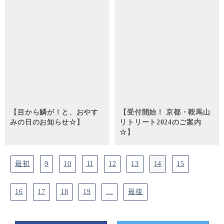
【目から鱗が！と、おやす
【受付開始！ 京都・鞍馬山
みの日のお知らせ☆】
リトリート2024のご案内
☆】
最初
9
10
11
12
13
14
15
16
17
18
19
…
最後