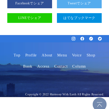
Facebookでシェア
Tweetでシェア
LINEでシェア
はてなブックマーク
Top
Profile
About
Menu
Voice
Shop
Book
Access
Contact
Column
Copyright © 2022 Harmony With Earth All Rights Reserved.