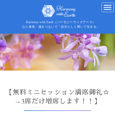
Harmony with Earth（ハーモニーウィズアース）
心と身体、魂をつないで「自分らしく輝いて生きる」
【無料ミニセッション満席御礼☆
→3席だけ増席します！！】