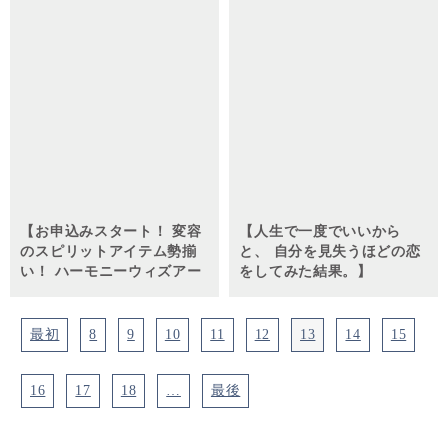
【お申込みスタート！ 変容
【人生で一度でいいから
のスピリットアイテム勢揃
と、 自分を見失うほどの恋
い！ ハーモニーウィズアー
をしてみた結果。】
スフェス2024☆】
最初
8
9
10
11
12
13
14
15
16
17
18
…
最後