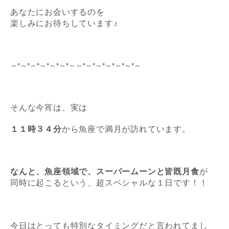
あなたにお会いするのを
楽しみにお待ちしています♪
～*～*～*～*～*～*～～*～*～*～*～*～*～
そんな今宵は、実は
１１時３４分
から魚座で満月が訪れています。
なんと、魚座領域で、スーパームーンと皆既月食
が
同時に起こるという、超
スペシャルな１日です！！
今日はとっても特別なタイミングだと言われてまし