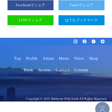
Facebookでシェア
Tweetでシェア
LINEでシェア
はてなブックマーク
Top
Profile
About
Menu
Voice
Shop
Book
Access
Contact
Column
Copyright © 2022 Harmony With Earth All Rights Reserved.