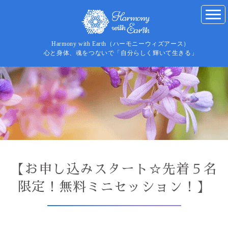
Harmony with Earth（ハーモニーウィズアース）
心と身体、魂をつないで「自分らしく輝いて生きる」
【お申し込みスタート☆先着５名
限定！無料ミニセッション！】