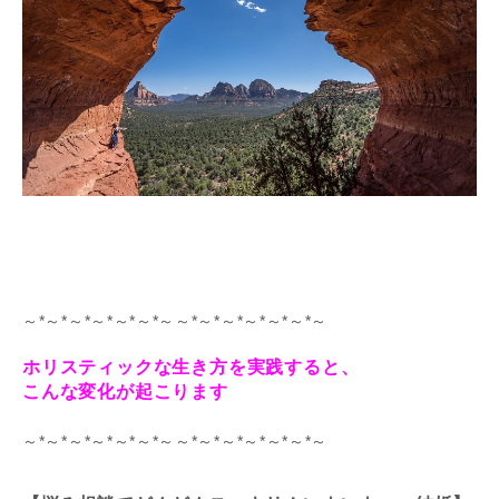
～*～*～*～*～*～*～～*～*～*～*～*～*～
ホリスティックな生き方を実践すると、
こんな変化が起こります
～*～*～*～*～*～*～～*～*～*～*～*～*～