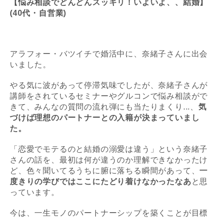
【悩み相談でどんどんスッキリ！いよいよ、、結婚】
(40代・自営業)
アラフォー・バツイチで婚活中に、奈緒子さんに出会
いました。
やる気に波があって停滞気味でしたが、奈緒子さんが
講師をされているセミナーやグルコンで悩み相談がで
きて、みんなの質問の流れ弾にも当たりまくり...、
気
づけば理想のパートナーとの入籍が決まっていまし
た。
「恋愛でモテるのと結婚の溺愛は違う」という奈緒子
さんの話を、最初は何が違うのか理解できなかったけ
ど、色々聞いてるうちに腑に落ちる瞬間があって、
一
度きりの学びではここにたどり着けなかった
なあ
と思
っています。
今は、一生モノのパートナーシップを築くことが目標