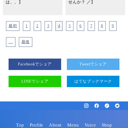
は、、】
せんか？ ／】
最初
1
2
3
4
5
6
7
8
9
…
最後
Facebookでシェア
Tweetでシェア
LINEでシェア
はてなブックマーク
Top
Profile
About
Menu
Voice
Shop