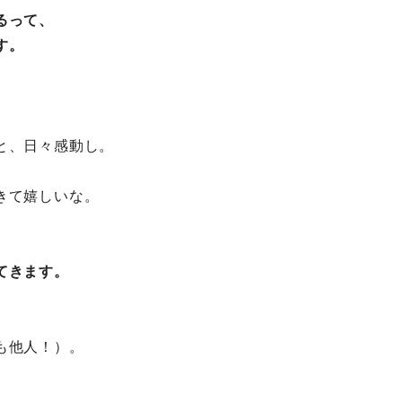
るって、
す。
と、日々感動し。
きて嬉しいな。
てきます。
も他人！）。