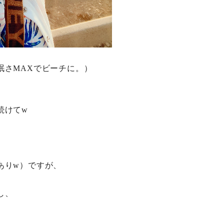
眠さMAXでビーチに。）
続けてw
ありw）ですが、
し、