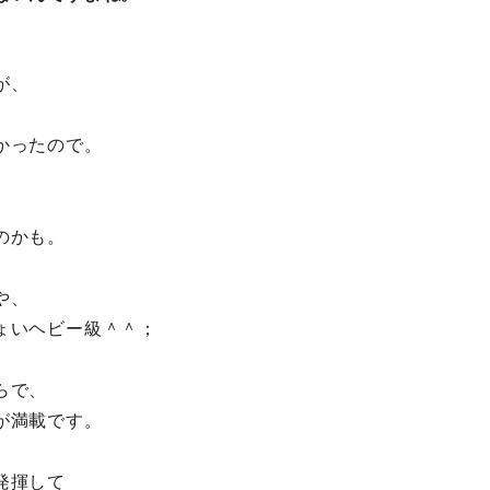
が、
かったので。
のかも。
や、
ょいヘビー級＾＾；
らで、
が満載です。
発揮して