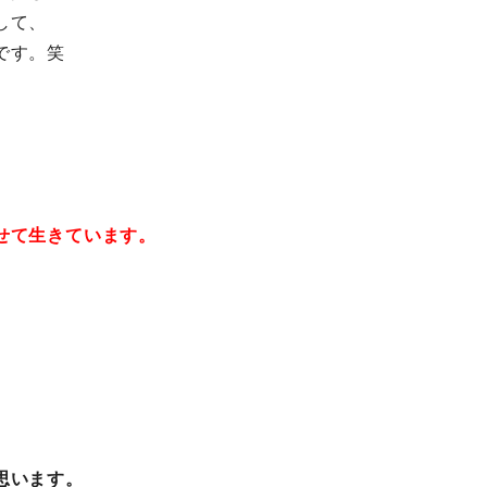
して、
です。笑
せて生きています。
思います。