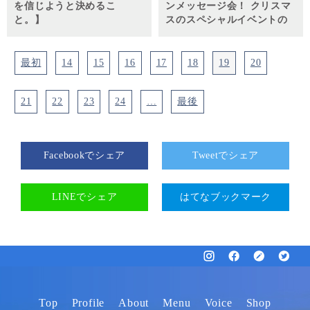
を信じようと決めるこ
ンメッセージ会！ クリスマ
と。】
スのスペシャルイベントの
お知らせ！】
最初
14
15
16
17
18
19
20
21
22
23
24
…
最後
Facebookでシェア
Tweetでシェア
LINEでシェア
はてなブックマーク
Top
Profile
About
Menu
Voice
Shop