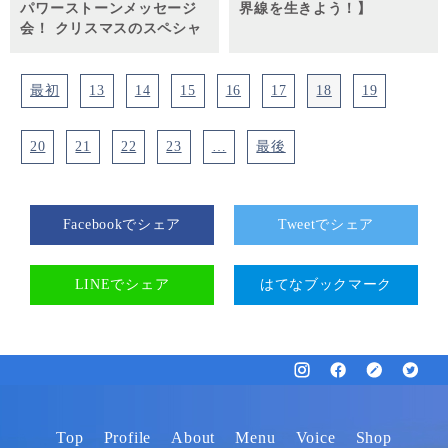
パワーストーンメッセージ
界線を生きよう！】
会！ クリスマスのスペシャ
ルイベントのお知らせ！】
最初
13
14
15
16
17
18
19
20
21
22
23
…
最後
Facebookでシェア
Tweetでシェア
LINEでシェア
はてなブックマーク
Top
Profile
About
Menu
Voice
Shop