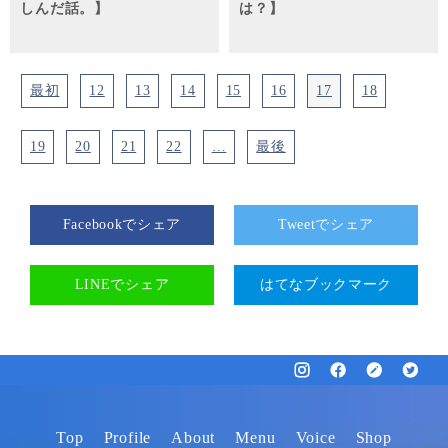
しんだ話。】
は？】
最初
12
13
14
15
16
17
18
19
20
21
22
…
最後
Facebookでシェア
Tweetでシェア
LINEでシェア
はてなブックマーク
Top
Profile
About
Menu
Voice
Shop